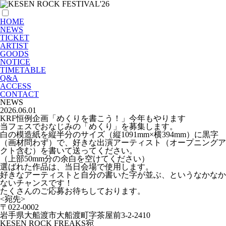
HOME
NEWS
TICKET
ARTIST
GOODS
NOTICE
TIMETABLE
Q&A
ACCESS
CONTACT
NEWS
2026.06.01
KRF恒例企画「めくりを書こう！」今年もやります
当フェスでおなじみの「めくり」を募集します。
白の模造紙を縦半分のサイズ（縦1091mm×横394mm）に黒字
（画材問わず）で、好きな出演アーティスト（オープニングア
クト含む）を書いて送ってください。
（上部50mm分の余白を空けてください）
選ばれた作品は、当日会場で使用します。
好きなアーティストと自分の書いた字が並ぶ、というなかなか
ないチャンスです！
たくさんのご応募お待ちしております。
<宛先>
〒022-0002
岩手県大船渡市大船渡町字茶屋前3-2-2410
KESEN ROCK FREAKS宛