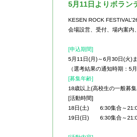
5月11日よりボラ
KESEN ROCK FEST
会場設営、受付、場内案内
[
申込期間
]
5月11日(月)～6月30日(火)
（選考結果の通知時期：5
[
募集年齢
]
18歳以上(高校生の一般募
[
活動時間
]
18日(土) 6:30集合～21:
19日(日) 6:30集合～21: