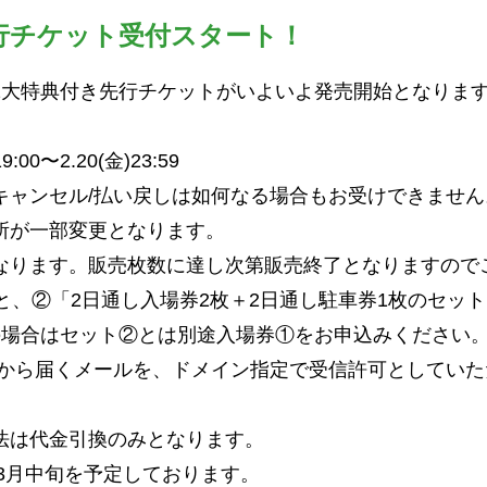
り先行チケット受付スタート！
2大特典付き先行チケットがいよいよ発売開始となりま
:00〜2.20(金)23:59
キャンセル/払い戻しは如何なる場合もお受けできません
所が一部変更となります。
なります。販売枚数に達し次第販売終了となりますので
と、②「2日通し入場券2枚＋2日通し駐車券1枚のセッ
の場合はセット②とは別途入場券①をお申込みください
2.net」から届くメールを、ドメイン指定で受信許可として
法は代金引換のみとなります。
年3月中旬を予定しております。